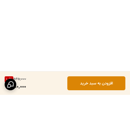
545,000
10
%
افزودن به سبد خرید
490,000