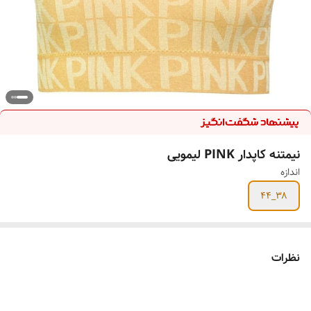
نیمتنه کاپدار PINK لیمویی
اندازه
۳۸_۴۴
نظرات