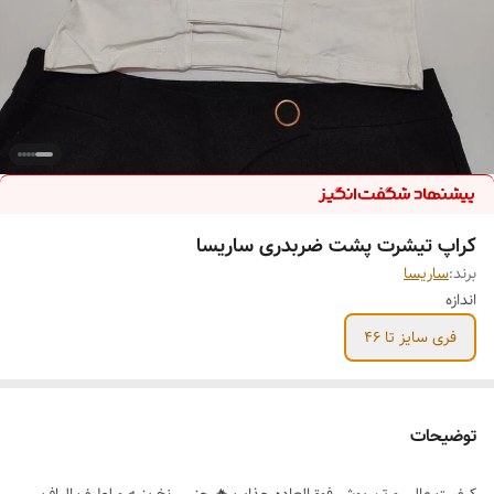
کراپ تیشرت پشت ضربدری ساریسا
برند:
ساریسا
اندازه
فری سایز تا 46
توضیحات