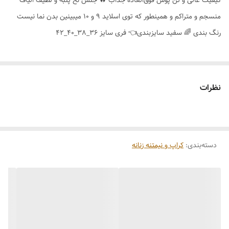
کیفیت عالی و تن پوش فوق‌العاده جذاب 🔥 جنس نخ پنبه و لطیف الیاف
منسجم و متراکم و همینطور که توی اسلاید 9 و 10 میبینین بدن نما نیست
رنگ بندی 🌈 سفید سایزبندی👈 فری سایز 36_38_40_42
نظرات
دسته‌بندی
:
کراپ و نیمتنه زنانه