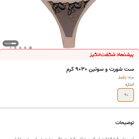
ست شورت و سوتین 9030 کرم
برند:
پانیذ
اندازه
90
توضیحات