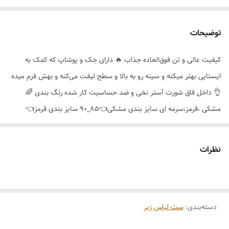
توضیحات
کیفیت عالی و تن فوق‌العاده جذاب 🔥 دارای جک و پوشاپ که کمک به
ایستایی بهتر میکنه و سینه رو به بالا و سطح لیفت می‌کنه و بهش فرم میده
👌 داخل فاق شورت آستر نخی و ضد حساسیت کار شده رنگ بندی 🌈
مشکی ،قرمز،سرمه ای سایز بندی مشکی👈85_90 سایز بندی قرمز👈
80_85 سایز بندی سرمه ای👈80_85
نظرات
دسته‌بندی
:
ست لباس زیر