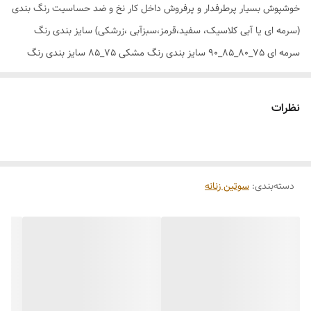
خوشپوش بسیار پرطرفدار و پرفروش داخل کار نخ و ضد حساسیت رنگ بندی
(سرمه ای یا آبی کلاسیک، سفید،قرمز،سبزآبی ،زرشکی) سایز بندی رنگ
سرمه ای 75_80_85_90 سایز بندی رنگ مشکی 75_85 سایز بندی رنگ
قرمز 75_85 سایزبندی رنگ سبزآبی 75_80 سایز بندی رنگ زرشکی
75_80_85 سایز بندی رنگ سفید 80
نظرات
دسته‌بندی
:
سوتین زنانه