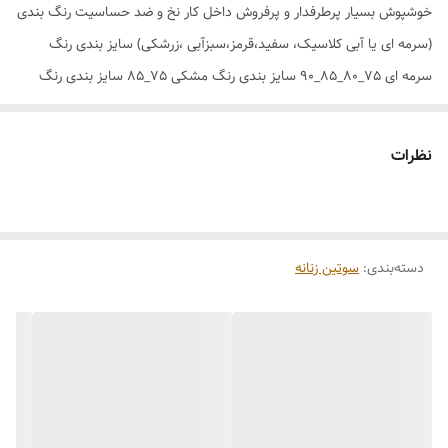
خوشپوش بسیار پرطرفدار و پرفروش داخل کار نخ و ضد حساسیت رنگ بندی
(سرمه ای یا آبی کلاسیک، سفید،قرمز،سبزآبی ،زرشکی) سایز بندی رنگ
سرمه ای 75_80_85_90 سایز بندی رنگ مشکی 75_85 سایز بندی رنگ
قرمز 75_85 سایزبندی رنگ سبزآبی 75_80 سایز بندی رنگ زرشکی
75_80_85 سایز بندی رنگ سفید 80
نظرات
دسته‌بندی
:
سوتین زنانه