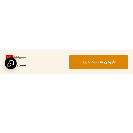
869,000
9
%
افزودن به سبد خرید
790,000
برگشت به بالا