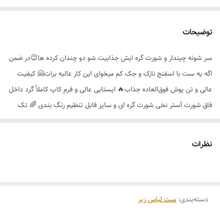
توضیحات
سر شونه چیندار و شورت گره ایش جذابیت شو دو چندان کرده ها😉در ضمن
اگه یه ست با اسفنج نازک و جک کم میخوای این کار عالیه برات🤗 کیفیت
عالی و تن پوش فوق‌العاده جذاب🔥 ایستایی عالی و فرم کاپ کاملاً گرد داخل
فاق شورت آستر نخی شورت گره ای و سایز قابل تنظیم رنگ بندی 🌈 تک
رنگ سایز بندی 👈80_85_90 قیمت 309
نظرات
دسته‌بندی
:
ست لباس زیر