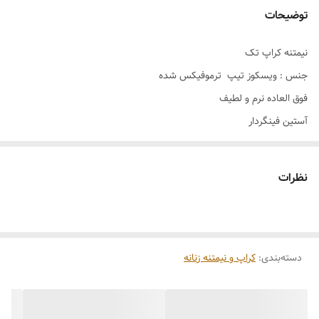
توضیحات
نیمتنه کراپ تک
جنس : ویسکوز تیپ ترموفیکس شده
فوق العاده نرم و لطیف
آستین فینگر‌دار
قد کار: 35 سانت
سایز: free(38-44)
نظرات
رنگبندی:
مشکی
قرمز
طوسی
دسته‌بندی
:
کراپ و نیمتنه زنانه
کد: 305
تضمین بی قید و شرط دوخت و پارچه