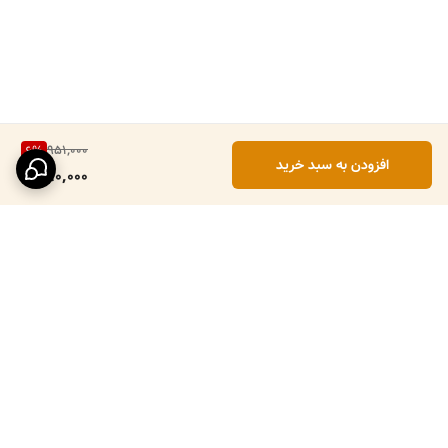
951,000
6
%
افزودن به سبد خرید
890,000
برگشت به بالا