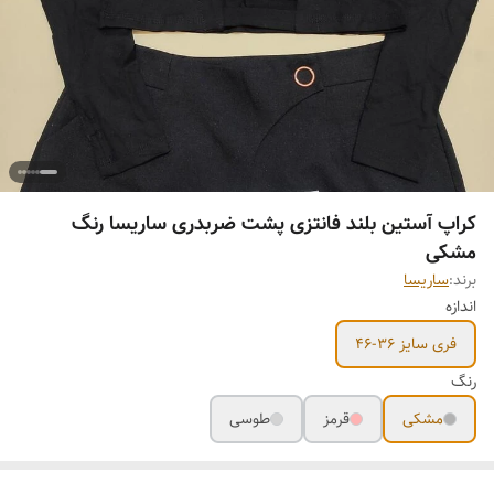
کراپ آستین بلند فانتزی پشت ضربدری ساریسا رنگ
مشکی
برند:
ساریسا
اندازه
فری سایز 36-46
رنگ
مشکی
قرمز
طوسی