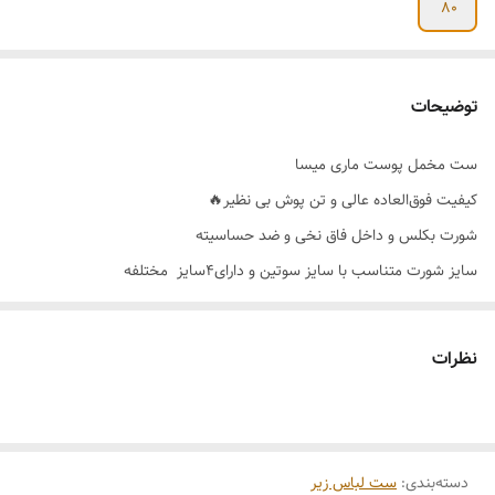
80
توضیحات
ست مخمل پوست ماری میسا
کیفیت فوق‌العاده عالی و تن پوش بی نظیر🔥
شورت بکلس و داخل فاق نخی و ضد حساسیته
سایز شورت متناسب با سایز سوتین و دارای۴سایز مختلفه
رنگ بندی 🌈 تک رنگ
سایز بندی👈80_85_90
نظرات
قیمت 358
دسته‌بندی
:
ست لباس زیر