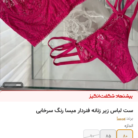
ست لباس زیر زنانه فنردار میسا رنگ سرخابی
برند:
میسا
اندازه
90
85
80