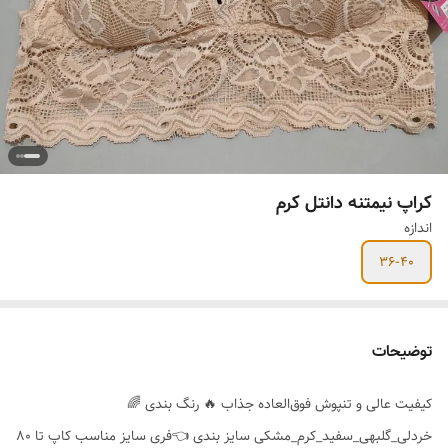
کراپ نیمتنه دانتل کرم
اندازه
36-40
توضیحات
کیفیت عالی و تنپوش فوق‌العاده جذاب 🔥 رنگ بندی 🌈
خردلی_گلبهی_سفید_کرم_مشکی سایز بندی 👈فری سایز مناسب کاپ تا ۸۰