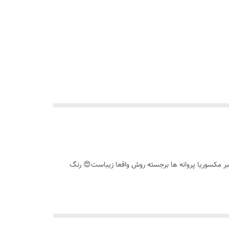
بر مکسوریا پروانه ها برجسته روش واقعا زیباست😍 رنگ