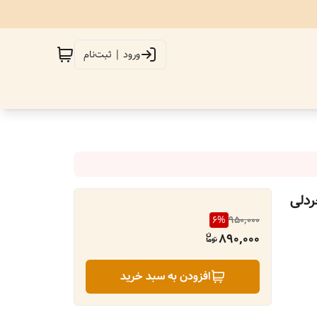
ورود | ثبت‌نام
دلی
6
%
950,000
890,000
افزودن به سبد خرید