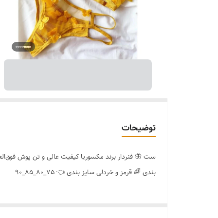
توضیحات
ست 🦋 فنردار برند مکسوریا کیفیت عالی و تن پوش فوق‌الع
بندی 🌈 قرمز و خردلی سایز بندی 👈 75_80_85_90