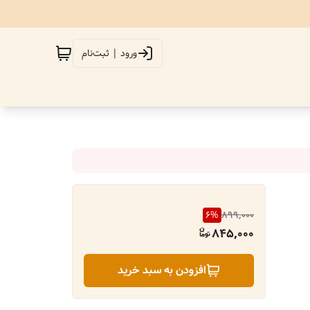
ورود | ثبت‌نام
6
%
899,000
845,000
افزودن به سبد خرید