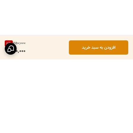
750,000
8
%
افزودن به سبد خرید
690,000
برگشت به بالا