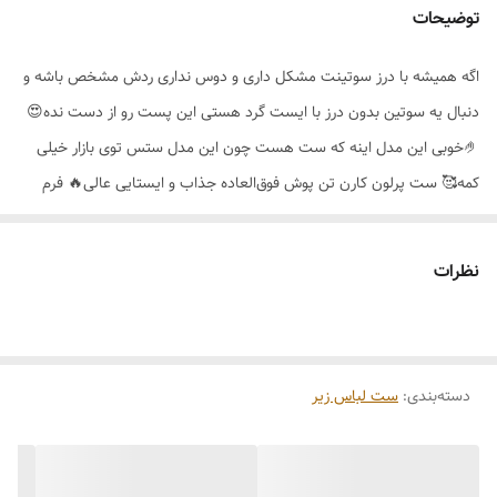
توضیحات
اگه همیشه با درز سوتینت مشکل داری و دوس نداری ردش مشخص باشه و
دنبال یه سوتین بدون درز با ایست گرد هستی این پست رو از دست نده😍
🤌خوبی این مدل اینه که ست هست چون این مدل ستس توی بازار خیلی
کمه🥰 ست پرلون کارن تن پوش فوق‌العاده جذاب و ایستایی عالی🔥 فرم
کاپ کاملا گرد و بدون درز رنگ بندی🌈مشکی،کرم،قرمز سایز بندی 👈
75_80_85_90
نظرات
دسته‌بندی
:
ست لباس زیر