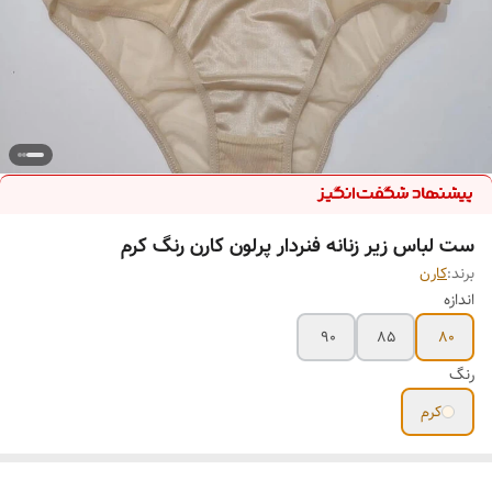
ست لباس زیر زنانه فنردار پرلون کارن رنگ کرم
برند:
کارن
اندازه
90
85
80
رنگ
کرم