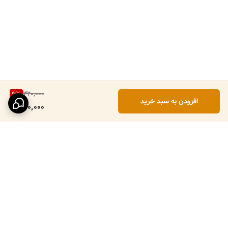
320,000
9
%
افزودن به سبد خرید
290,000
برگشت به بالا