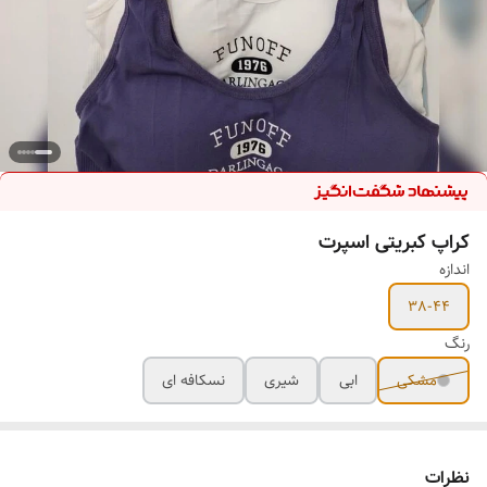
کراپ کبریتی اسپرت
اندازه
38-44
رنگ
مشکی
ابی
شیری
نسکافه ای
نظرات