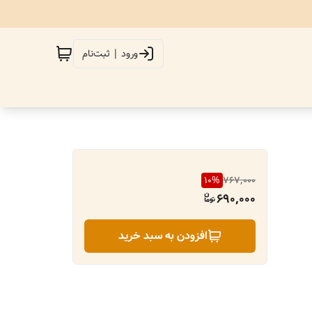
ورود | ثبت‌نام
10
%
767,000
690,000
افزودن به سبد خرید