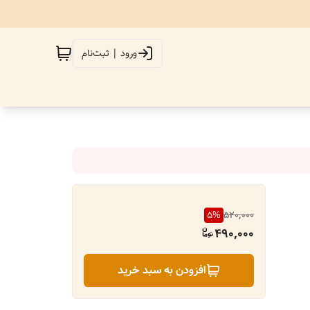
ورود | ثبت‌نام
5
%
520,000
490,000
افزودن به سبد خرید