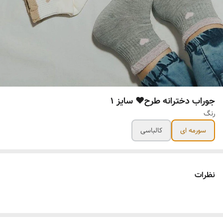
جوراب دخترانه طرح❤️ سایز 1
رنگ
سورمه ای
کالباسی
نظرات