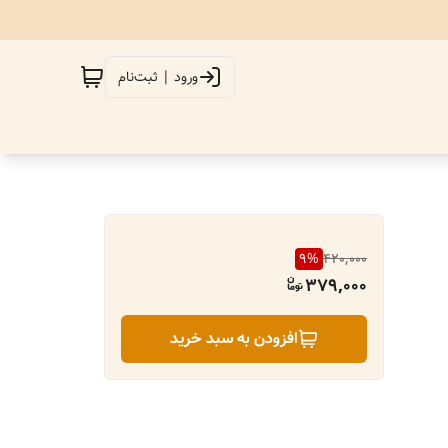
ورود | ثبت‌نام
9
%
420,000
379,000
افزودن به سبد خرید