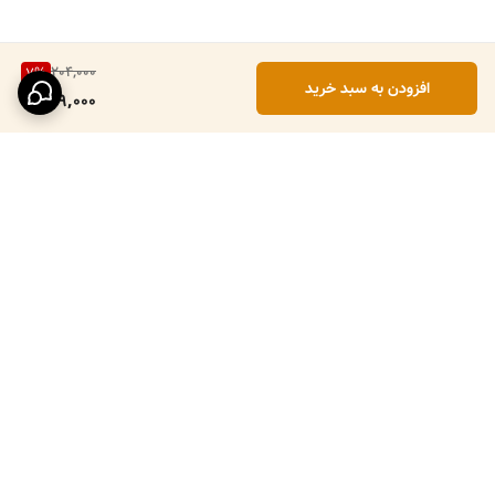
204,000
7
%
افزودن به سبد خرید
189,000
برگشت به بالا