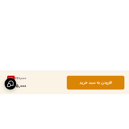
261,000
9
%
افزودن به سبد خرید
235,000