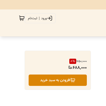
ورود | ثبت‌نام
8
%
750,000
688,000
افزودن به سبد خرید