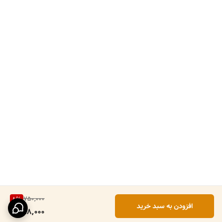
750,000
8
%
افزودن به سبد خرید
688,000