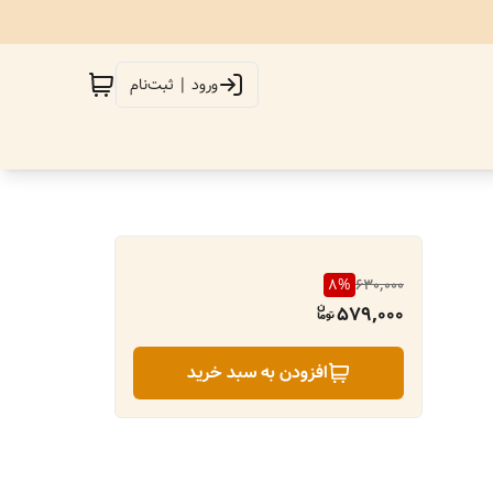
ورود | ثبت‌نام
8
%
630,000
579,000
افزودن به سبد خرید