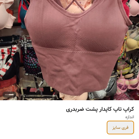
کراپ تاپ کاپدار پشت ضربدری
اندازه
فری سایز