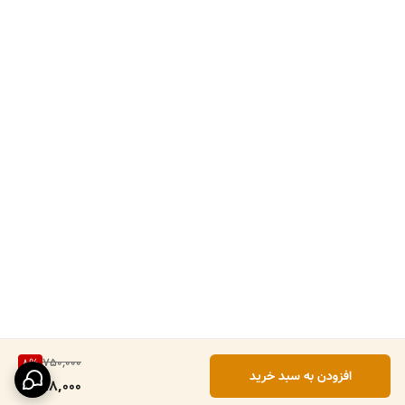
750,000
8
%
افزودن به سبد خرید
688,000