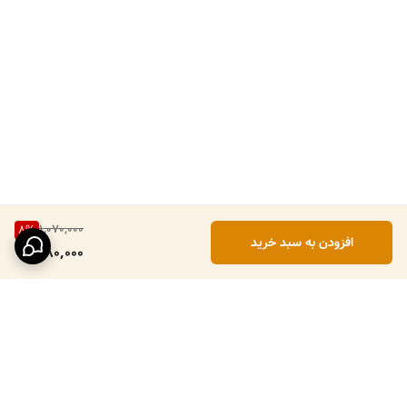
1,070,000
8
%
افزودن به سبد خرید
980,000