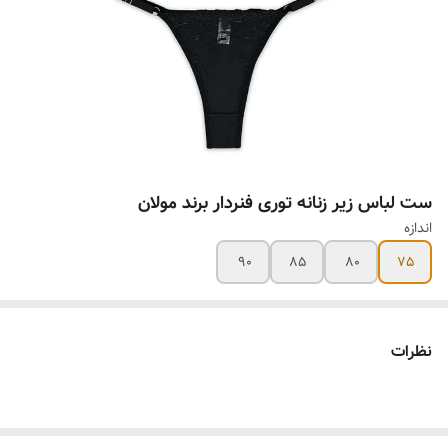
ست لباس زیر زنانه توری فنردار برند مولان
اندازه
90
85
80
75
نظرات