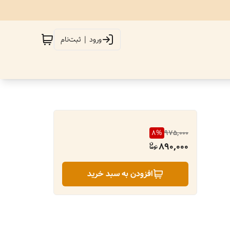
ورود | ثبت‌نام
8
%
975,000
890,000
افزودن به سبد خرید