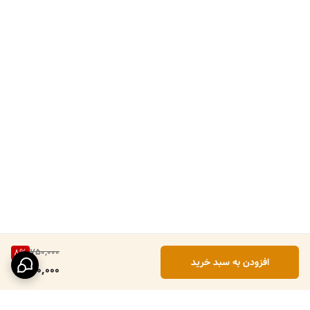
750,000
8
%
افزودن به سبد خرید
690,000