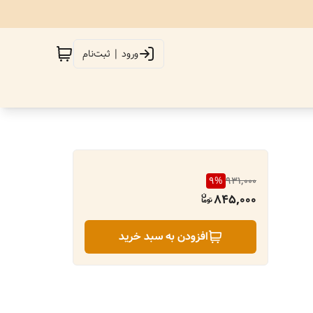
ورود | ثبت‌نام
9
%
931,000
845,000
افزودن به سبد خرید