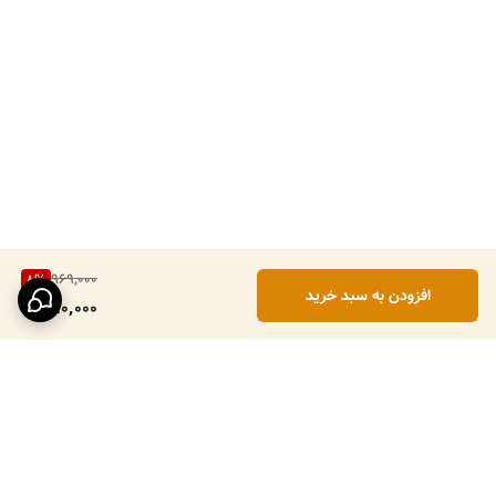
969,000
8
%
افزودن به سبد خرید
890,000