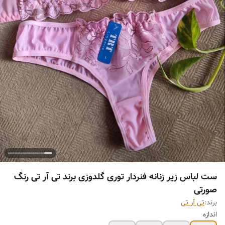
ست لباس زیر زنانه فنردار توری گلدوزی برند تی آر تی رنگ
صورتی
برند:
تی آر تی
اندازه