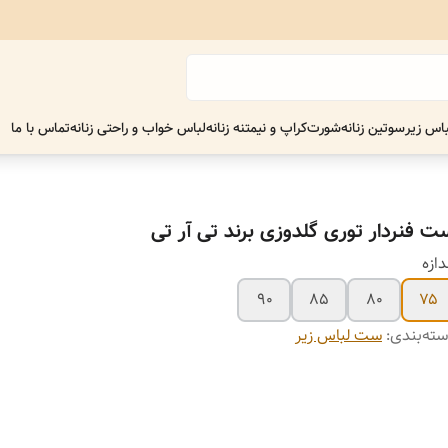
اس زیر
سوتین زنانه
شورت
کراپ و نیمتنه زنانه
لباس خواب و راحتی زنانه
تماس با ما
ت فنردار توری گلدوزی برند تی آر تی
دازه
۹۰
۸۵
۸۰
۷۵
ته‌بندی
:
ست لباس زیر