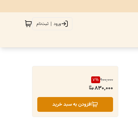
ورود | ثبت‌نام
7
%
900,000
830,000
افزودن به سبد خرید