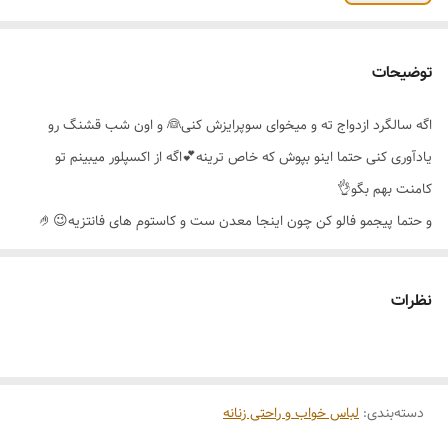
توضیحات
اگه سالگرد ازدواج ته و میخوای سوپرایزش کنی👰 و اون شب قشنگ رو
یادآوری کنی حتما اینو بپوش که خاص ترینه💕اگه از اکسپلور میبینم تو
کامنت بهم بگو👌
و حتما پیجمو فالو کن چون اینجا معدن ست و کاستوم های فانتزیه😉🤌
کاستوم 4 تکه فانتزی عروس
تن پوش فوق‌العاده جذاب و زیبا 😍🔥
نظرات
شامل پیراهن دکلته،شورت لامبادا،تور عروس و بند نامرئی
رنگ بندی 🌈تک رنگ
سایز بندی👈فری سایز
دسته‌بندی
:
لباس خواب و راحتی زنانه