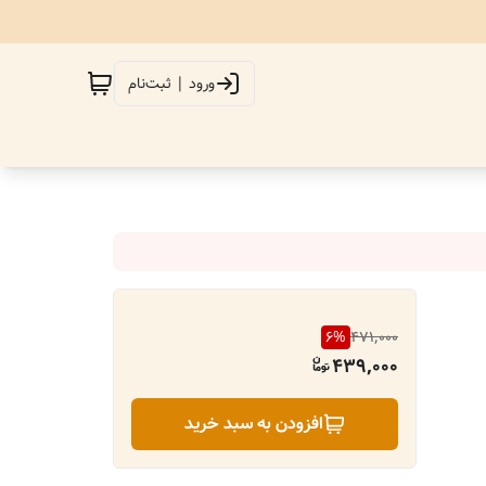
ورود | ثبت‌نام
6
%
471,000
439,000
افزودن به سبد خرید