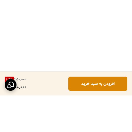
450,000
13
%
افزودن به سبد خرید
390,000