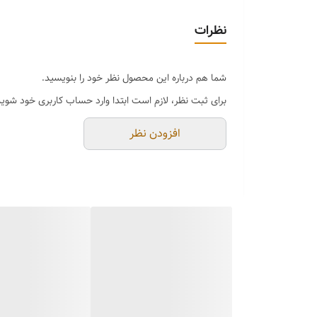
فنر اینکار علاوه بر اینکه اطراف سینه را همانند یک کاد
سوتین مینی مایزر برند اِما🇹🇷
نظرات
کیفیت عالی و تن پوش فوق‌العاده جذاب🔥
دارای جعبه اصالت کالا
شما هم درباره این محصول نظر خود را بنویسید.
رنگ بندی 🌈مشکی،سفید،سرمه ای،لیمویی،قرمز،طوسی،گلبه
برای ثبت نظر، لازم است ابتدا وارد حساب کاربری خود شوید
سایز بندی 👈75_80_85_90_95
افزودن نظر