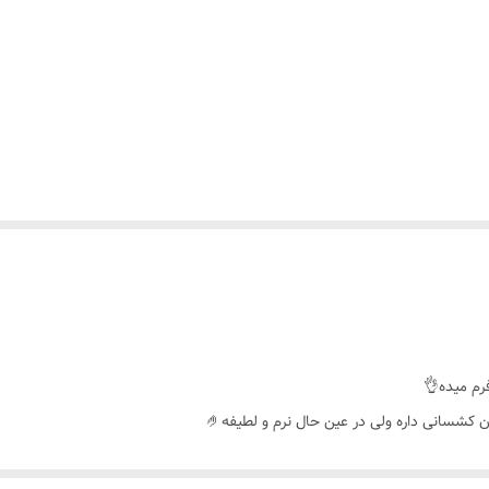
رم میده👌
شسانی داره ولی در عین حال نرم و لطیفه🤌
 و در کاپ پوشش و سینه را گرد و محکم نگه میدارد🥰