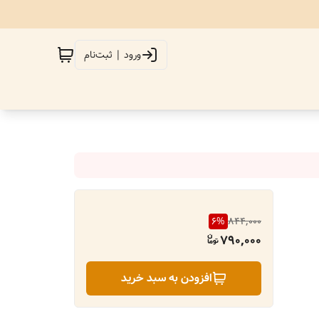
ورود | ثبت‌نام
6
%
844,000
790,000
افزودن به سبد خرید