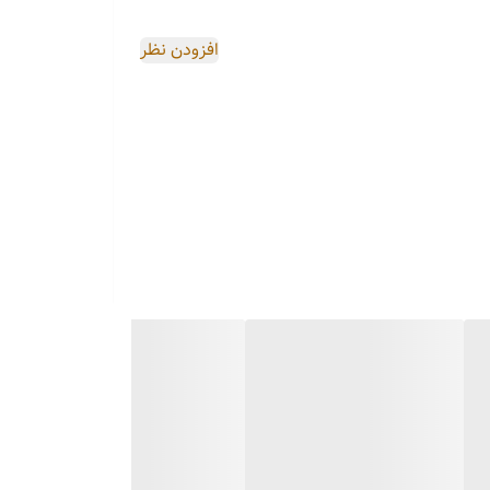
نمیزند😉
افزودن نظر
ی کاربنی،بنفش