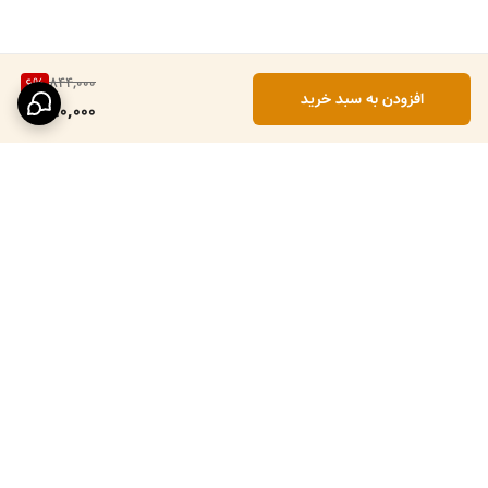
844,000
6
%
افزودن به سبد خرید
790,000
برگشت به بالا