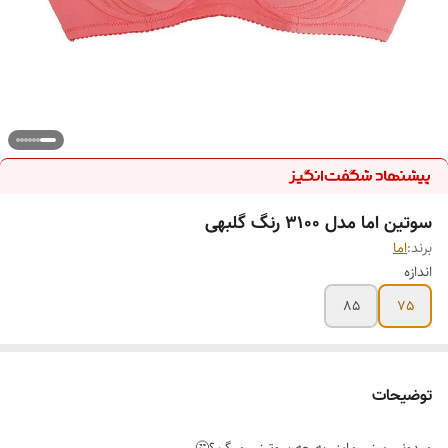
سوتین اما مدل 3100 رنگ گلبهی
برند:
اما
اندازه
85
75
توضیحات