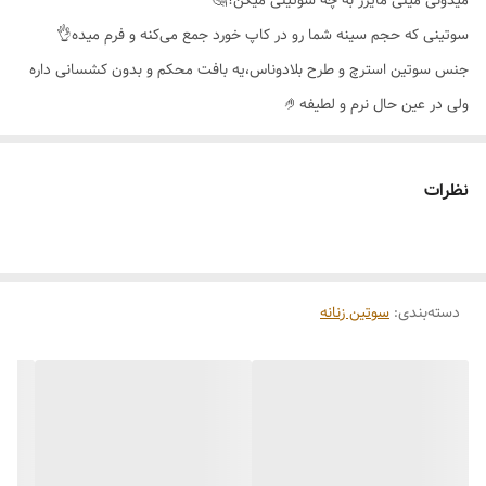
میدونی مینی مایزر به چه سوتینی میگن؟🤔
سوتینی که حجم سینه شما رو در کاپ خورد جمع می‌کنه و فرم میده👌
جنس سوتین استرچ و طرح بلادوناس،یه بافت محکم و بدون کشسانی داره
ولی در عین حال نرم و لطیفه🤌
قسمت کنار سوتین برش گنی دارد که کامل بغل سینه را جمع و در کاپ
پوشش و سینه را گرد و محکم نگه میدارد🥰
نظرات
فنر اینکار علاوه بر اینکه اطراف سینه را همانند یک کادر پوشش می دهد و
سینه را لیفت میکند،فنر احساس نمی‌شود و پس از شستشو بیرون نمیزند😉
سوتین مینی مایزر برند اِما🇹🇷
دسته‌بندی
:
سوتین زنانه
کیفیت عالی و تن پوش فوق‌العاده جذاب🔥
دارای جعبه اصالت کالا
رنگ بندی 🌈مشکی،سفید،سرمه
ای،لیمویی،قرمز،طوسی،گلبهی،کالباسی،کرم،سرخابی،زرشکی،سبزآبی،آبی
نفتی،بادمجانی،آجری،صورتی،یاسی،آبی کاربنی،بنفش