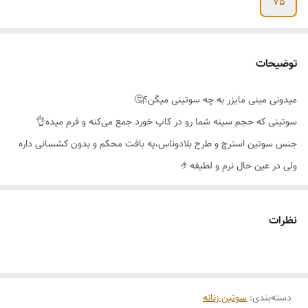
75
توضیحات
میدونی مینی مایزر به چه سوتینی میگن؟🤔
سوتینی که حجم سینه شما رو در کاپ خورد جمع می‌کنه و فرم میده👌
جنس سوتین استرچ و طرح بلادوناس،یه بافت محکم و بدون کشسانی داره
ولی در عین حال نرم و لطیفه🤌
قسمت کنار سوتین برش گنی دارد که کامل بغل سینه را جمع و در کاپ
پوشش و سینه را گرد و محکم نگه میدارد🥰
نظرات
فنر اینکار علاوه بر اینکه اطراف سینه را همانند یک کادر پوشش می دهد و
سینه را لیفت میکند،فنر احساس نمی‌شود و پس از شستشو بیرون نمیزند😉
سوتین مینی مایزر برند اِما🇹🇷
دسته‌بندی
:
سوتین زنانه
کیفیت عالی و تن پوش فوق‌العاده جذاب🔥