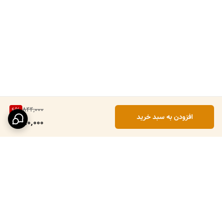
844,000
6
%
افزودن به سبد خرید
790,000