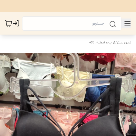
لیدی سنتر
/
کراپ و نیمتنه زنانه