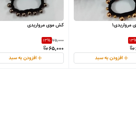
مرواریدی1
کش موی مرواریدی
13
%
75,000
13
65,000
افزودن به سبد
افزودن به سبد