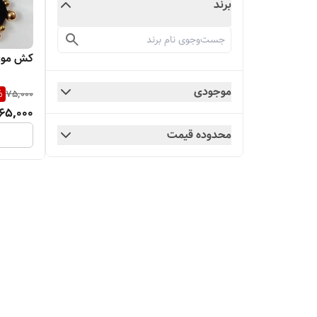
برند
کش موی 
موجودی
%
75,000
65,000
محدوده قیمت