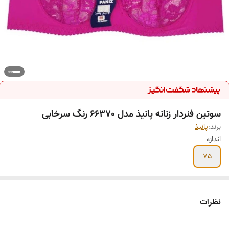
سوتین فنردار زنانه پانیذ مدل 66370 رنگ سرخابی
برند:
پانیذ
اندازه
75
نظرات