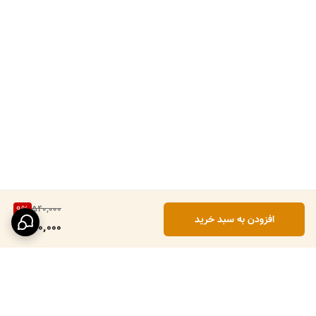
540,000
9
%
افزودن به سبد خرید
490,000